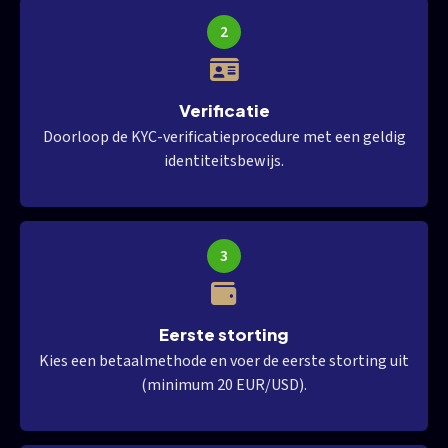
2
Verificatie
Doorloop de KYC-verificatieprocedure met een geldig
identiteitsbewijs.
3
Eerste storting
Kies een betaalmethode en voer de eerste storting uit
(minimum 20 EUR/USD).