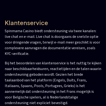
Klantenservice
Spinmama Casino biedt ondersteuning via twee kanalen:
live chat en e-mail. Live chat is doorgaans de snelste optie
voor dringende vragen, terwijl e-mail meer geschikt is voor
complexere aanvragen die documentatie vereisen, zoals
KYC-verificatie.
Bij het beoordelen van klantenservice is het nuttig te kijken
naar beschikbaarheidsuren, reactietijden en de talen waarin
ondersteuning geboden wordt. Gezien het brede
taalaanbod van het platform (Engels, Duits, Frans,
Italiaans, Spaans, Pools, Portugees, Grieks) is het
aannemelijk dat ondersteuning in het Frans mogelijk is
voor Belgische spelers, al is Nederlandstalige
ondersteuning niet expliciet bevestigd.