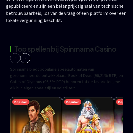
gepubliceerd en zijn een belangrijk signaal van technische
betrouwbaarheid, los van de vraag of een platform over een
lokale vergunning beschikt.
Top spellen bij Spinmama Casino
‹
›
Spinmama biedt populaire speelautomaten van
gerenommeerde ontwikkelaars. Book of Dead (96,21% RTP) en
Gates of Olympus (96,5% RTP) behoren tot de favorieten, met
elk hun eigen speelstijl en volatiliteit.
Populair
Populair
Populair