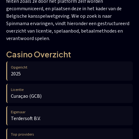
feiten zoals ze door het platform zelf worden
gecommuniceerd, en plaatsen deze in het kader van de
Belgische kansspelwetgeving. Wie op zoek is naar
Spinmama ervaringen, vindt hieronder een gestructureerd
overzicht van licentie, spelaanbod, betaalmethodes en
verantwoord spelen.
Casino Overzicht
Opgericht
2025
Licentie
Curaçao (GCB)
Eigenaar
Terdersoft B.V.
Top providers