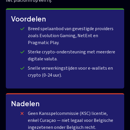
het platform op een rij.
Voordelen
Breed spelaanbod van gevestigde providers
zoals Evolution Gaming, NetEnt en
Pragmatic Play.
Sterke crypto-ondersteuning met meerdere
digitale valuta.
Snelle verwerkingstijden voor e-wallets en
crypto (0-24 uur).
Nadelen
Geen Kansspelcommissie (KSC) licentie,
enkel Curaçao — niet legaal voor Belgische
ingezetenen onder Belgisch recht.