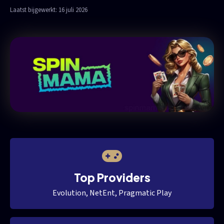
Laatst bijgewerkt: 16 juli 2026
Top Providers
Evolution, NetEnt, Pragmatic Play