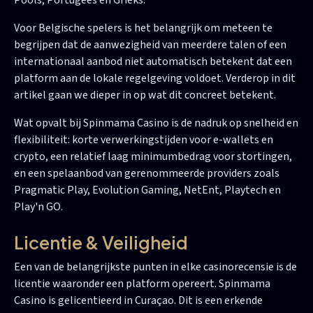
Voor Belgische spelers is het belangrijk om meteen te
begrijpen dat de aanwezigheid van meerdere talen of een
internationaal aanbod niet automatisch betekent dat een
platform aan de lokale regelgeving voldoet. Verderop in dit
artikel gaan we dieper in op wat dit concreet betekent.
Wat opvalt bij Spinmama Casino is de nadruk op snelheid en
flexibiliteit: korte verwerkingstijden voor e-wallets en
crypto, een relatief laag minimumbedrag voor stortingen,
en een spelaanbod van gerenommeerde providers zoals
Pragmatic Play, Evolution Gaming, NetEnt, Playtech en
Play'n GO.
Licentie & Veiligheid
Een van de belangrijkste punten in elke casinorecensie is de
licentie waaronder een platform opereert. Spinmama
Casino is gelicentieerd in Curaçao. Dit is een erkende