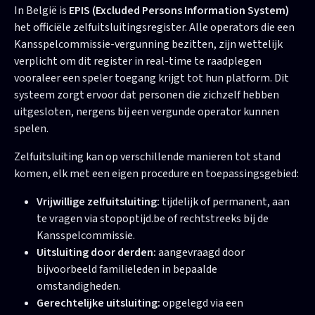
In België is
EPIS (Excluded Persons Information System)
het officiële zelfuitsluitingsregister. Alle operators die een
Kansspelcommissie-vergunning bezitten, zijn wettelijk
verplicht om dit register in real-time te raadplegen
vooraleer een speler toegang krijgt tot hun platform. Dit
systeem zorgt ervoor dat personen die zichzelf hebben
uitgesloten, nergens bij een vergunde operator kunnen
spelen.
Zelfuitsluiting kan op verschillende manieren tot stand
komen, elk met een eigen procedure en toepassingsgebied:
Vrijwillige zelfuitsluiting:
tijdelijk of permanent, aan
te vragen via stopoptijd.be of rechtstreeks bij de
Kansspelcommissie.
Uitsluiting door derden:
aangevraagd door
bijvoorbeeld familieleden in bepaalde
omstandigheden.
Gerechtelijke uitsluiting:
opgelegd via een