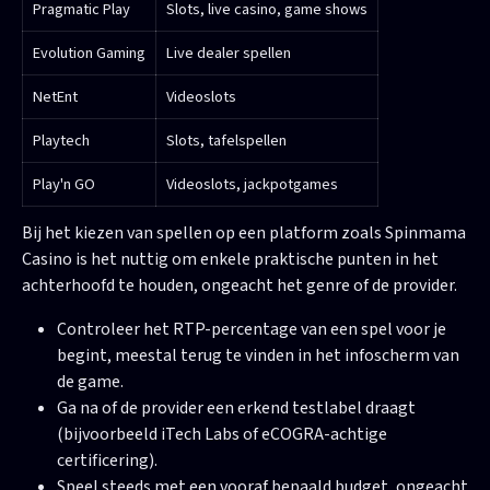
Pragmatic Play
Slots, live casino, game shows
Evolution Gaming
Live dealer spellen
NetEnt
Videoslots
Playtech
Slots, tafelspellen
Play'n GO
Videoslots, jackpotgames
Bij het kiezen van spellen op een platform zoals Spinmama
Casino is het nuttig om enkele praktische punten in het
achterhoofd te houden, ongeacht het genre of de provider.
Controleer het RTP-percentage van een spel voor je
begint, meestal terug te vinden in het infoscherm van
de game.
Ga na of de provider een erkend testlabel draagt
(bijvoorbeeld iTech Labs of eCOGRA-achtige
certificering).
Speel steeds met een vooraf bepaald budget, ongeacht