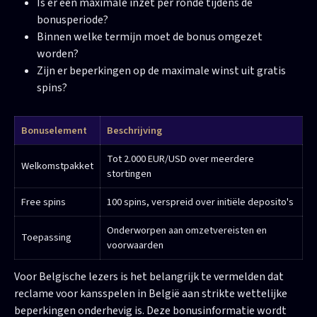
Is er een maximale inzet per ronde tijdens de
bonusperiode?
Binnen welke termijn moet de bonus omgezet
worden?
Zijn er beperkingen op de maximale winst uit gratis
spins?
Bonuselement
Beschrijving
Tot 2.000 EUR/USD over meerdere
Welkomstpakket
stortingen
Free spins
100 spins, verspreid over initiële deposito's
Onderworpen aan omzetvereisten en
Toepassing
voorwaarden
Voor Belgische lezers is het belangrijk te vermelden dat
reclame voor kansspelen in België aan strikte wettelijke
beperkingen onderhevig is. Deze bonusinformatie wordt