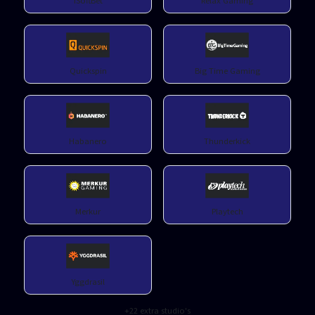
iSoftBet
Relax Gaming
Quickspin
Big Time Gaming
Habanero
Thunderkick
Merkur
Playtech
Yggdrasil
+22 extra studio's