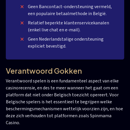
Geen Bancontact-ondersteuning vermeld,
een populaire betaalmethode in België.
Relatief beperkte klantenservicekanalen
(enkel live chat en e-mail).
Geen Nederlandstalige ondersteuning
expliciet bevestigd.
Verantwoord Gokken
Verantwoord spelen is een fundamenteel aspect van elke
casinorecensie, en des te meer wanneer het gaat om een
platform dat niet onder Belgisch toezicht opereert. Voor
Belgische spelers is het essentieel te begrijpen welke
beschermingsmechanismen wettelijk voorzien zijn, en hoe
deze zich verhouden tot platformen zoals Spinmama
Casino.